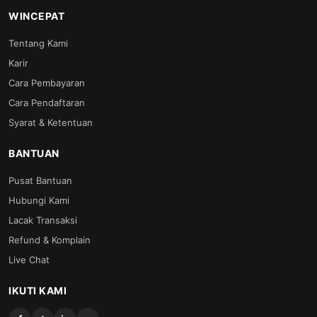
WINCEPAT
Tentang Kami
Karir
Cara Pembayaran
Cara Pendaftaran
Syarat & Ketentuan
BANTUAN
Pusat Bantuan
Hubungi Kami
Lacak Transaksi
Refund & Komplain
Live Chat
IKUTI KAMI