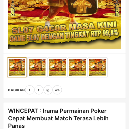
BAGIKAN
f
t
ig
wa
WINCEPAT : Irama Permainan Poker
Cepat Membuat Match Terasa Lebih
Panas