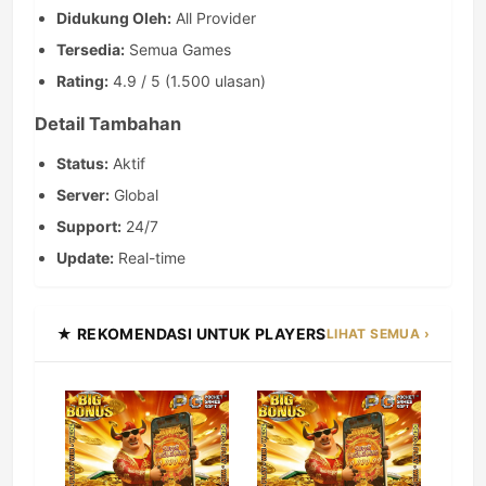
Didukung Oleh:
All Provider
Tersedia:
Semua Games
Rating:
4.9 / 5 (1.500 ulasan)
Detail Tambahan
Status:
Aktif
Server:
Global
Support:
24/7
Update:
Real-time
★ REKOMENDASI UNTUK PLAYERS
LIHAT SEMUA ›