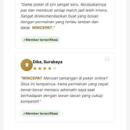
“Game poker di sini sangat seru. Kecepatannya
pas dan membuat setiap match jadi lebih intens.
Sangat direkomendasikan buat yang bosan
dengan permainan yang terlalu lamban dan
datar.
WINCEPAT
.”
Member terverifikasi
Dika, Surabaya
♕
“
WINCEPAT
Mencari tantangan di poker online?
Situs ini tempatnya. Irama permainan yang cepat
benar-benar memacu adrenalin saya saat
berhadapan dengan lawan-lawan yang cukup
kompetitif.”
Member terverifikasi